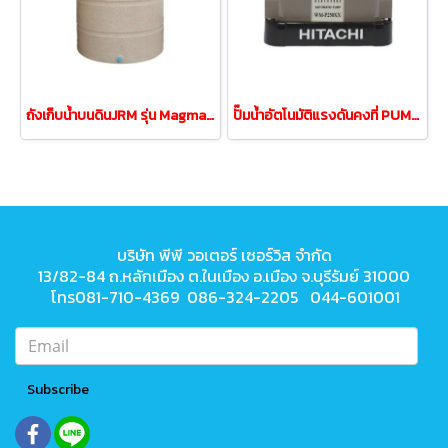
ถังเก็บน้ำบนดินJRM รุ่น Magma (CCR)แกรนิตโต้ สีทราย 2000ลิตร
ปั๊มน้ำอัตโนมัติแรงดันคงที่ PUMP HITACHI WM-P250XX
บริษัท พีพี วอเตอร์ เซอร์วิส จำกัด
13/82-84 ถ.หลักเมือง ต.ในเมือง
อ.เมือง จ.บุรีรัมย์ 31000
โทร081-710-4369 086-324-2205 044-601001
Subscribe