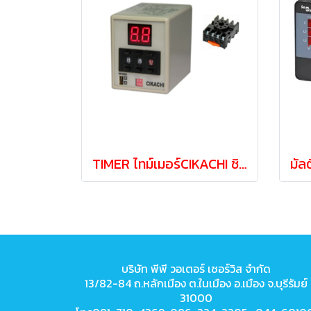
TIMER ไทม์เมอร์CIKACHI ชิคาชิAH3D-DM 220V
บริษัท พีพี วอเตอร์ เซอร์วิส จำกัด
13/82-84 ถ.หลักเมือง ต.ในเมือง
อ.เมือง จ.บุรีรัมย์
31000