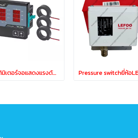
มัลติมิเตอร์จอแสดงแรงดันไฟฟ้าและความถี่ 3เฟส