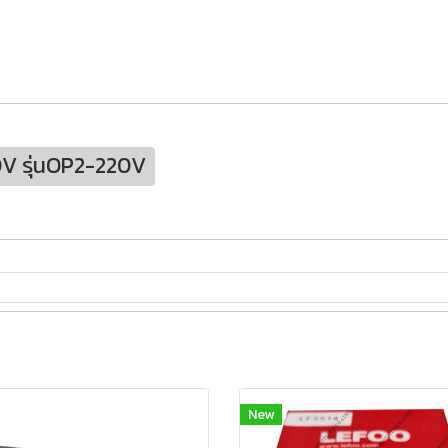
0V รุ่นOP2-220V
New