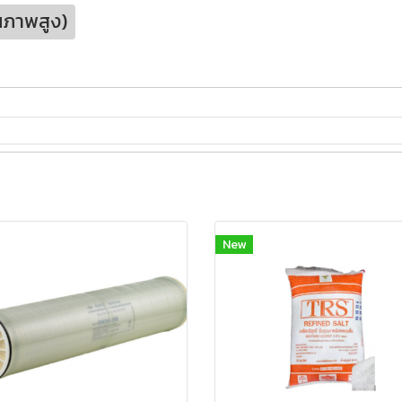
ณภาพสูง)
New