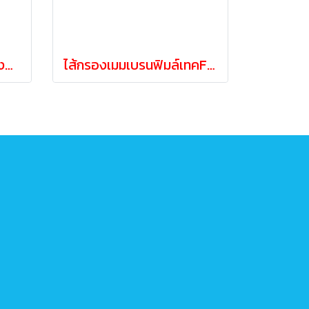
เกลือ TRS 25ก.ก/ถุง ล้างสารกรองเรซิ่นและสระว่ายน้ำ
ไส้กรองเมมเบรนฟิมล์เทคFilmtec BW30-400iG (คุณภาพสูง)