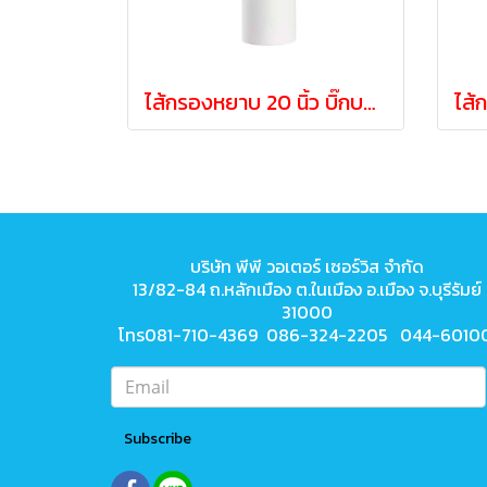
ไส้กรองหยาบ 20 นิ้ว บิ๊กบลู Sediment Bigblue 5 Micron
บริษัท พีพี วอเตอร์ เซอร์วิส จำกัด
13/82-84 ถ.หลักเมือง ต.ในเมือง
อ.เมือง จ.บุรีรัมย์
31000
โทร081-710-4369 086-324-2205 044-6010
Subscribe