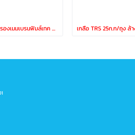
ไส้กรองเมมเบรนฟิมล์เทค Filmtec BW30-400 (คุณภาพสูง)
01