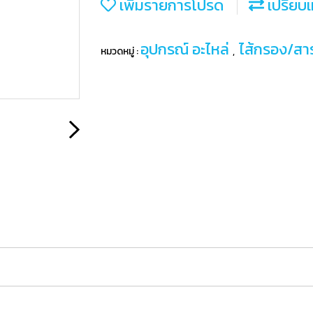
เพิ่มรายการโปรด
เปรียบเ
อุปกรณ์ อะไหล่
ไส้กรอง/ส
หมวดหมู่ :
,