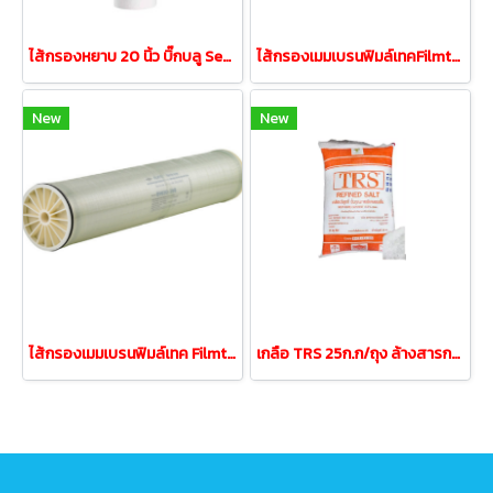
ไส้กรองหยาบ 20 นิ้ว บิ๊กบลู Sediment Bigblue 5 Micron
ไส้กรองเมมเบรนฟิมล์เทคFilmtec BW30-400iG (คุณภาพสูง)
New
New
ไส้กรองเมมเบรนฟิมล์เทค Filmtec BW30-400 (คุณภาพสูง)
เกลือ TRS 25ก.ก/ถุง ล้างสารกรองเรซิ่นและสระว่ายน้ำ