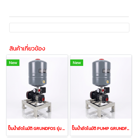
สินค้าเกี่ยวข้อง
New
New
ปั๊มน้ำอัตโนมัติ GRUNDFOS รุ่น CMB 5-37PT กำลัง 0.67kW
ปั๊มน้ำอัตโนมัติ PUMP GRUNDFOS รุ่นCMB 3-37PT 0.50Kw 220V