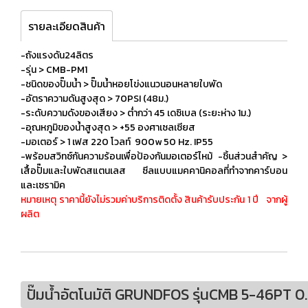
รายละเอียดสินค้า
-ถังแรงดัน24ลิตร
-รุ่น > CMB-PM1
-ชนิดของปั๊มน้ำ > ปั๊มน้ำหอยโข่งแนวนอนหลายใบพัด
-อัตราความดันสูงสุด > 70PSI (48ม.)
-ระดับความดังของเสียง > ต่ำกว่า 45 เดซิเบล (ระยะห่าง 1ม.)
-อุณหภูมิของน้ำสูงสุด > +55 องศาเซลเซียส
-มอเตอร์ > 1 เฟส 220 โวลท์ 900w 50 Hz. IP55
-พร้อมสวิทซ์กันความร้อนเพื่อป้องกันมอเตอร์ไหม้ -ชิ้นส่วนสำคัญ >
เสื้อปั๊มและใบพัดสแตนเลส ซีลแบบแมคคานิคอลที่ทำจากคาร์บอน
และเซรามิค
หมายเหตุ ราคานี้ยังไม่รวมค่าบริการติดตั้ง สินค้ารับประกัน 1 ปี จากผู้
ผลิต
ปั๊มน้ำอัตโนมัติ GRUNDFOS รุ่นCMB 5-46PT