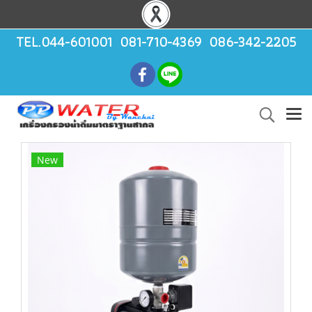
TEL.044-601001 081-710-4369 086-342-2205
New