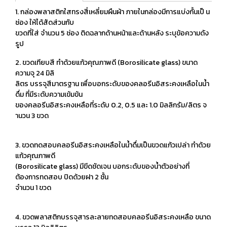
1. กล่องพลาสติกใสทรงสี่เหลี่ยมผืนผ้า ภายในกล่องมีการแบ่งกั้นเป็ น
ช่อง ให้ได้สัดส่วนกับ
ขวดที่ใส่ จำนวน 5 ช่อง ติดฉลากด้านหน้าและด้านหลัง ระบุข้อความดัง
รูป
2. ขวดเทียบสี ทำด้วยแก้วคุณภาพดี (Borosilicate glass) ขนาด
ความจุ 24 มิลิ
ลิตร บรรจุสีมาตรฐาน เพื่อบอกระดับของคลอรีนอิสระคงเหลือในน้ำ
ดื่ม ที่มีระดับความเข้มข้น
ของคลอรีนอิสระคงเหลือที่ระดับ 0.2, 0.5 และ 1.0 มิลลิกรัม/ลิตร จ
านวน 3 ขวด
3. ขวดทดสอบคลอรีนอิสระคงเหลือในน้ำดื่มเป็นขวดแก้วเปล่า ทำด้วย
แก้วคุณภาพดี
(Borosilicate glass) มีขีดชัดเจน บอกระดับของน้ำตัวอย่างที่
ต้องการทดสอบ ปิดด้วยฝา 2 ชั้น
จำนวน 1 ขวด
4. ขวดพลาสติกบรรจุสารละลายทดสอบคลอรีนอิสระคงเหลือ ขนาด