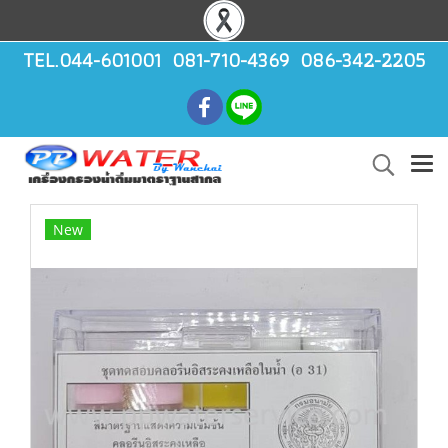
TEL.044-601001 081-710-4369 086-342-2205
New