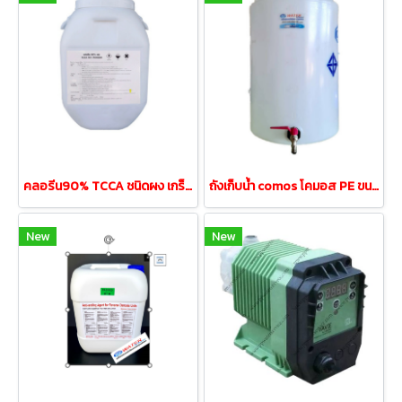
คลอรีน90% TCCA ชนิดผง เกร็ดแบบเข้มข้น ขนาด 50 กิโลกรัม/1ถัง
ถังเก็บน้ำ comos โคมอส PE ขนาด 50 ลิตร สีขาว
New
New