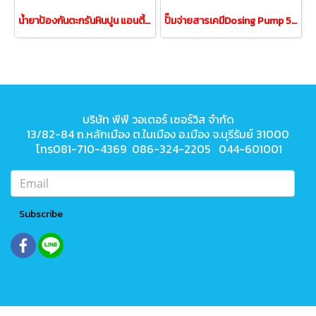
น้ำยาป้องกันตะกรันหินปูน แอนตี้สเกลขนาด1ถัง/20 กิโล
ปั๊มจ่ายสารเคมีDosing Pump 5.3ลิตร/ชั่วโมง 3.8-6.0บาร์
บริษัท พีพี วอเตอร์ เซอร์วิส จำกัด
13/82-84 ถ.หลักเมือง ต.ในเมือง
อ.เมือง จ.บุรีรัมย์ 31000
โทร081-710-4369 086-324-2205 044-601001
Subscribe