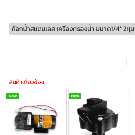
ก๊อกน้ำสแตนเลส เครื่องกรองน้ำ ขนาด1/4" 2หุน
สินค้าเกี่ยวข้อง
New
New