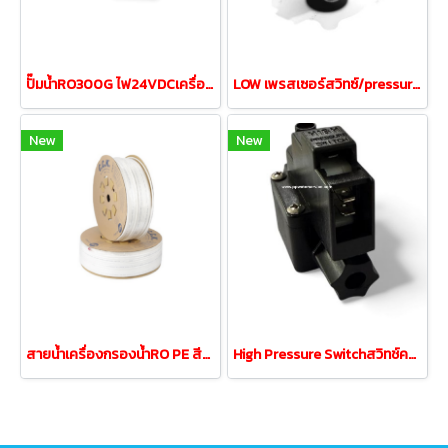
ปั๊มน้ำRO300G ไฟ24VDCเครื่องกรองRO1200-2400ลิตร
LOW เพรสเซอร์สวิทซ์/pressure1/4" 2หุนเกลียวใน
New
New
สายน้ำเครื่องกรองน้ำRO PE สีขาวขนาด 2หุน 1/4"
High Pressure Switchสวิทช์ความดัน 2ขา 1/4"OD2หุน