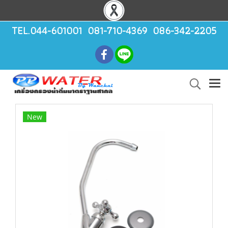
TEL.044-601001 081-710-4369 086-342-2205
New