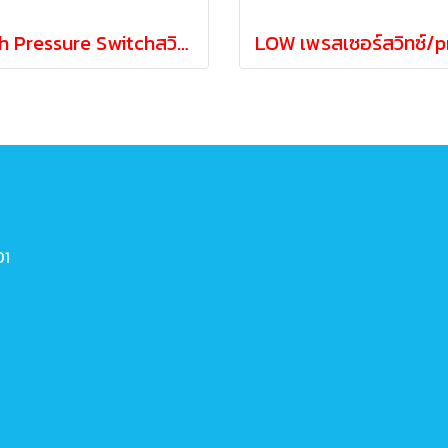
High Pressure Switchสวิทช์ความดัน 2ขา 1/4"OD2หุน
01