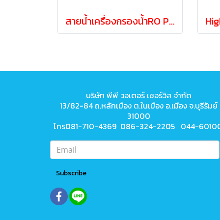
สายน้ำเครื่องกรองน้ำRO PE สีขาวขนาด 2หุน 1/4"
บริษัท พีพี วอเตอร์ เซอร์วิส จำกัด
13/82-84 ถ.หลักเมือง ต.ในเมือง
อ.เมือง จ.บุรีรัมย์
31000
โทร081-710-4369 086-324-2205 044-6010
Subscribe