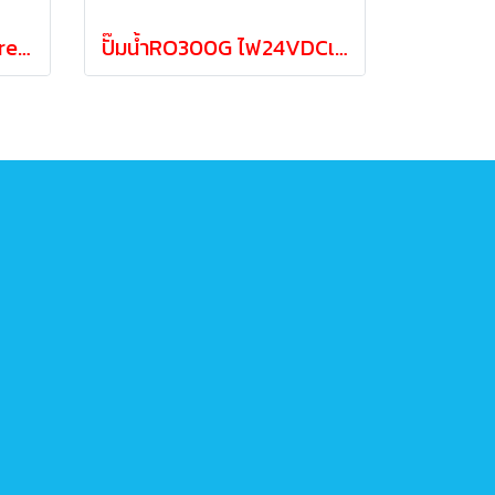
LOW เพรสเซอร์สวิทซ์/pressure1/4" 2หุนเกลียวใน
ปั๊มน้ำRO300G ไฟ24VDCเครื่องกรองRO1200-2400ลิตร