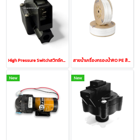
High Pressure Switchสวิทช์ความดัน 2ขา 1/4"OD2หุน
สายน้ำเครื่องกรองน้ำRO PE สีขาวขนาด 2หุน 1/4"
New
New