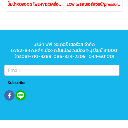
ปั๊มน้ำRO300G ไฟ24VDCเครื่องกรองRO1200-2400ลิตร
LOW เพรสเซอร์สวิทซ์/pressure1/4" 2หุนเกลียวใน
บริษัท พีพี วอเตอร์ เซอร์วิส จำกัด
13/82-84 ถ.หลักเมือง ต.ในเมือง
อ.เมือง จ.บุรีรัมย์ 31000
โทร081-710-4369 086-324-2205 044-601001
Subscribe