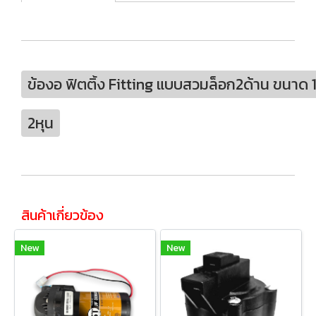
ข้องอ ฟิตติ้ง Fitting แบบสวมล็อก2ด้าน ขนาด 
2หุน
สินค้าเกี่ยวข้อง
New
New