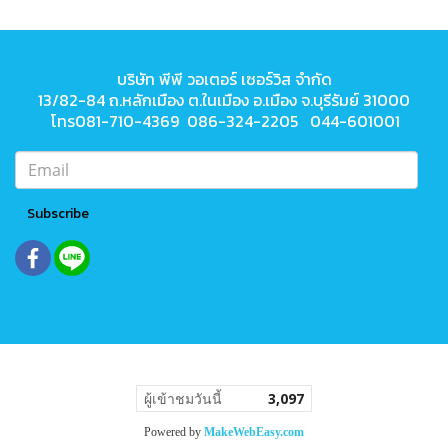
บริษัท พีพี วอเตอร์ เซอร์วิส จำกัด
13/82-84 ถ.หลักเมือง ต.ในเมือง
อ.เมือง จ.บุรีรัมย์ 31000
โทร081-710-4369 086-324-2205 044-601001
Subscribe
ผู้เข้าชมวันนี้
3,097
Powered by
MakeWebEasy.com