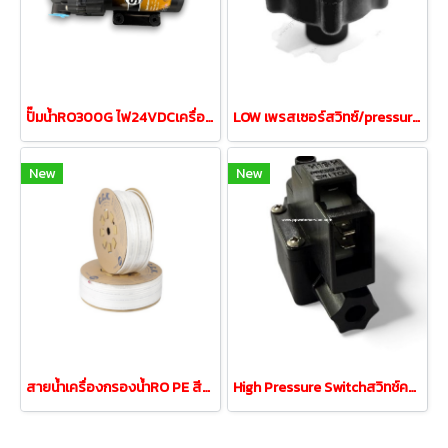
ปั๊มน้ำRO300G ไฟ24VDCเครื่องกรองRO1200-2400ลิตร
LOW เพรสเซอร์สวิทซ์/pressure1/4" 2หุนเกลียวใน
New
New
สายน้ำเครื่องกรองน้ำRO PE สีขาวขนาด 2หุน 1/4"
High Pressure Switchสวิทช์ความดัน 2ขา 1/4"OD2หุน