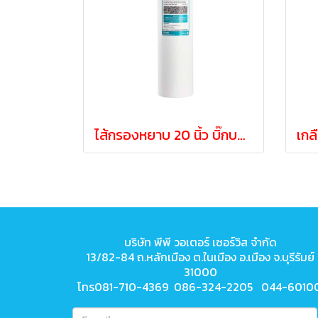
ไส้กรองหยาบ 20 นิ้ว บิ๊กบลู Sediment Bigblue 5 Micron
บริษัท พีพี วอเตอร์ เซอร์วิส จำกัด
13/82-84 ถ.หลักเมือง ต.ในเมือง
อ.เมือง จ.บุรีรัมย์
31000
โทร081-710-4369 086-324-2205 044-6010