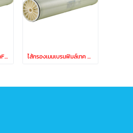
ไส้กรองเมมเบรนฟิมล์เทคFilmtec BW30-400iG (คุณภาพสูง)
ไส้กรองเมมเบรนฟิมล์เทค Filmtec BW30-400 (คุณภาพสูง)