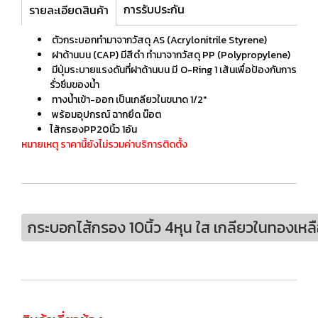
การรับประกัน
รายละเอียดสินค้า
ตัวกระบอกทำมาจากวัสดุ AS (Acrylonitrile Styrene)
ฝาด้านบน (CAP) มีสีดำ ทำมาจากวัสดุ PP (Polypropylene)
มีปุ่มระบายแรงดันที่ฝาด้านบน มี O-Ring 1 เส้นเพื่อป้องกันการ
รั่วซึมของน้ำ
ทางน้ำเข้า-ออก เป็นเกลียวในขนาด 1/2"
พร้อมอุปกรณ์ ฉากยึด น๊อต
ไส้กรองPP20นิ้ว 1อัน
หมายเหตุ ราคานี้ยังไม่รวมค่าบริการติดตั้ง
กระบอกไส้กรอง 10นิ้ว 4หุน ใส เกลียวในทองเหล