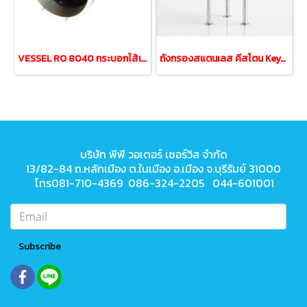
VESSEL RO 8040 กระบอกไส้เมมเบรน Membrane Housing
ถังกรองสแตนเลส คีสโตน Keystone Filter Tank PP20" 7ไส้
บริษัท พีพี วอเตอร์ เซอร์วิส จำกัด
13/82-84 ถ.หลักเมือง ต.ในเมือง
อ.เมือง จ.บุรีรัมย์ 31000
โทร081-710-4369 086-324-2205 044-601001
Subscribe