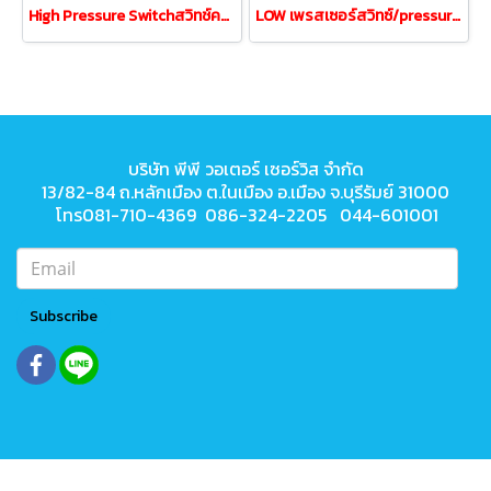
High Pressure Switchสวิทช์ความดัน 2ขา 1/4"OD2หุน
LOW เพรสเซอร์สวิทซ์/pressure1/4" 2หุนเกลียวใน
บริษัท พีพี วอเตอร์ เซอร์วิส จำกัด
13/82-84 ถ.หลักเมือง ต.ในเมือง
อ.เมือง จ.บุรีรัมย์ 31000
โทร081-710-4369 086-324-2205 044-601001
Subscribe