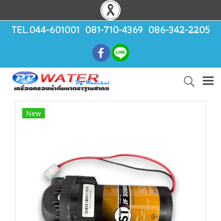
TEL.044-601001 081-710-4369 086-342-2205
New