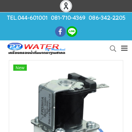
TEL.044-601001 081-710-4369 086-342-2205
New