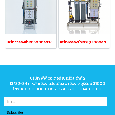
เครื่องกรองน้ำRO6000ลิตร/วัน 6Q/วันเฟรมสแตนเลส
เครื่องกรองน้ำRO3Q 3000ลิตร/วัน รุ่นRO3QFRP8-2MP
บริษัท พีพี วอเตอร์ เซอร์วิส จำกัด
13/82-84 ถ.หลักเมือง ต.ในเมือง
อ.เมือง จ.บุรีรัมย์ 31000
โทร081-710-4369 086-324-2205 044-601001
Subscribe