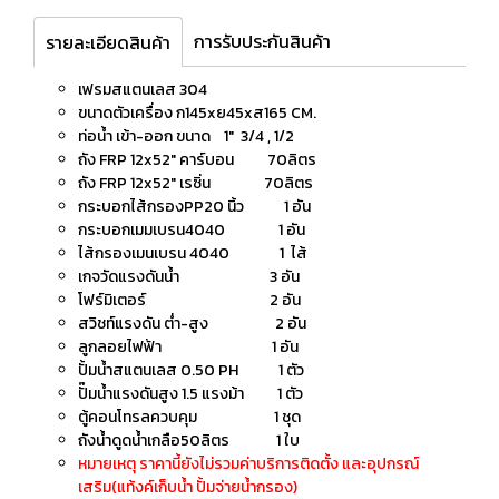
การรับประกันสินค้า
รายละเอียดสินค้า
เฟรมสแตนเลส 304
ขนาดตัวเครื่อง ก145xย45xส165 CM.
ท่อน้ำ เข้า-ออก ขนาด 1" 3/4 , 1/2
ถัง FRP 12x52" คาร์บอน 70ลิตร
ถัง FRP 12x52" เรซิ่น 70ลิตร
กระบอกไส้กรองPP20 นิ้ว 1 อัน
กระบอกเมมเบรน4040 1 อัน
ไส้กรองเมนเบรน 4040 1 ไส้
เกจวัดแรงดันน้ำ 3 อัน
โฟร์มิเตอร์ 2 อัน
สวิชท์แรงดัน ต่ำ-สูง 2 อัน
ลูกลอยไฟฟ้า 1 อัน
ปั้มน้ำสแตนเลส 0.50 PH 1 ตัว
ปั๊มน้ำแรงดันสูง 1.5 แรงม้า 1 ตัว
ตู้คอนโทรลควบคุม 1 ชุด
ถังน้ำดูดน้ำเกลือ50ลิตร 1 ใบ
หมายเหตุ ราคานี้ยังไม่รวมค่าบริการติดตั้ง และอุปกรณ์
เสริม(แท้งค์เก็บน้ำ ปั้มจ่ายน้ำกรอง)