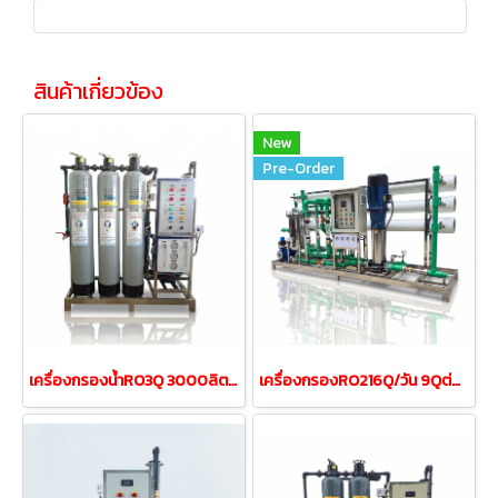
สินค้าเกี่ยวข้อง
New
Pre-Order
เครื่องกรองน้ำRO3Q 3000ลิตร/วัน รุ่นRO3QFRP8-3MP
เครื่องกรองRO216Q/วัน 9Qต่อชั่วโมง 9000ลิตร/hr(ท่อน้้ำPPR)