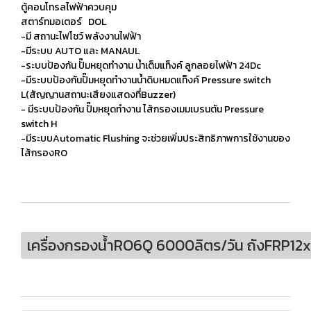
ตู้คอนโทรลไฟฟ้าควบคุม
สตาร์ทมอเตอร์ DOL
-มี สถานะไฟโชว์ พลังงานไฟฟ้า
-มีระบบ AUTO และ MANAUL
-ระบบป้องกัน ปั๊มหยุดทำงาน น้ำเต็มแท็งค์ ลูกลอยไฟฟ้า 24Dc
-มีระบบป้องกันปั๊มหยุดทำงานน้ำดิบหมดแท็งค์ Pressure switch
L(สัญญานสถานะเสียงแสดงที่Buzzer)
- มีระบบป้องกัน ปั๊มหยุดทำงาน ไส้กรองเมมเบรนตัน Pressure
switch H
-มีระบบAutomatic Flushing จะช่วยเพิ่มประสิทธิภาพการใช้งานของ
ไส้กรองRO
เครื่องกรองน้ำRO6Q 6000ลิตร/วัน ถังFRP12