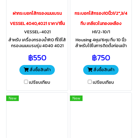
ฝากระบอกไส้กรองเมมเบรน
กระบอกไส้กรอง10นิ้ว1/2",3/4
VESSEL 4040,4021 ราคา/1ชิ้น
ทึบ เกลียวในทองเหลือง
VESSEL-4021
H1/2-10/1
สำหรับ เครื่องกรองน้ำRO ที่ใช้ไส้
Housing 4หุน/6หุน ทึบ 10 นิ้ว
กรองเมมเบรนรุ่น 4040 4021
สำหรับใช้ในการติดตั้งก่อนเข้า
ขนาดเกลียว 4หุน 6หุน ใช้ได้ทั้ง
เครื่องกรองน้ำดื่มบ้านพักอาศัย
฿550
฿750
กระบอกสแตนเลสและกระบอกไฟ
ป้องกันไม่ให้ตะกอนสิ่งสกปรก
เบอร์กลาส์
สามารถตั้งนอกอาคารได้
สั่งซื้อสินค้า
สั่งซื้อสินค้า
เปรียบเทียบ
เปรียบเทียบ
New
New