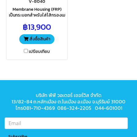
V-8040
Membrane Housing (FRP)
เป็นกระบอกสำหรับใส่ไส้กรองเม
มเบรน RO วัสดุทำมาจากไฟเบอร์
฿13,900
กลาส คุณภาพสูง มีความทนทาน
อายุการใช้งานยาวนาน
สั่งซื้อสินค้า
เปรียบเทียบ
บริษัท พีพี วอเตอร์ เซอร์วิส จำกัด
13/82-84 ถ.หลักเมือง ต.ในเมือง
อ.เมือง จ.บุรีรัมย์ 31000
โทร081-710-4369 086-324-2205 044-601001
Subscribe