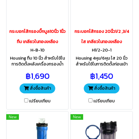
กระบอกไส้กรองบิ๊กบูล10นิ้ว 1นิ้ว
กระบอกไส้กรอง 20นิ้ว1/2 ,3/4
ทึบ เกลียวในทองเหลือง
ใส เกลียวในทองเหลือง
H-B-10
H1/2-20-1
Housing ทึบ 10 นิ้ว สำหรับใช้ใน
Housing 4หุน/6หุน ใส 20 นิ้ว
การติดตั้งหลังเครื่องกรองน้ำ
สำหรับใช้ในการติดตั้งก่อนเข้า
ประปาบาดาล ป้องกันไม่ให้ตะกอน
เครื่องกรองน้ำดื่มบ้านพักอาศัย
฿1,690
฿1,450
สิ่งสกปรก สามารถตั้งนอก
ป้องกันไม่ให้ตะกอนสิ่งสกปรก ติด
อาคารได้ ตัวกระบอกทำมาจาก
ตั้งภายในอาคาร ไม่ให้โดน
วัสดุ AS
แสงแดด
สั่งซื้อสินค้า
สั่งซื้อสินค้า
เปรียบเทียบ
เปรียบเทียบ
New
New