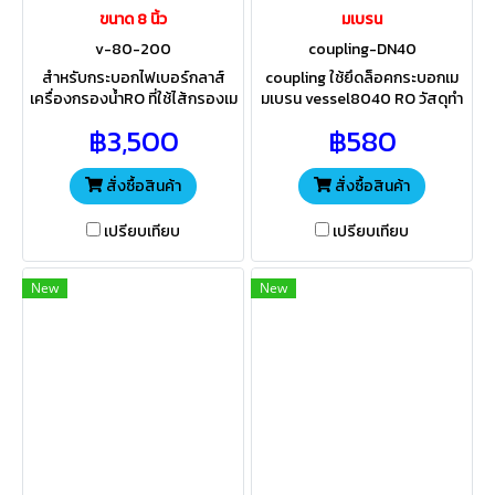
ขนาด 8 นิ้ว
มเบรน
v-80-200
coupling-DN40
สำหรับกระบอกไฟเบอร์กลาส์
coupling ใช้ยึดล็อคกระบอกเม
เครื่องกรองน้ำRO ที่ใช้ไส้กรองเม
มเบรน vessel8040 RO วัสดุทำ
มเบรนรุ่น 8040ถึง80200
จากสแตนเลสคุณภาพดี ใช้กับท่อ
฿3,500
฿580
ขนาดเกลียว 1นิ้ว สามารถใส่
ขนาด 1"1/2 นิ้ว มาพร้อมกับชีลยาง
ทดแทนกันได้ทุกยี้ห้อ
ในตัว
สั่งซื้อสินค้า
สั่งซื้อสินค้า
เปรียบเทียบ
เปรียบเทียบ
New
New