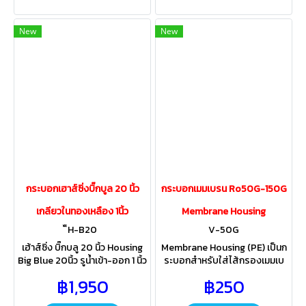
New
New
กระบอกเฮาส์ซิ่งบิ๊กบูล 20 นิ้ว
กระบอกเมมเบรน Ro50G-150G
เกลียวในทองเหลือง 1นิ้ว
Membrane Housing
็็H-B20
V-50G
เฮ้าส์ซิ่ง บิ๊กบลู 20 นิ้ว Housing
Membrane Housing (PE) เป็นก
Big Blue 20นิ้ว รูน้ำเข้า-ออก 1 นิ้ว
ระบอกสำหรับใส่ไส้กรองเมมเบ
พร้อมตัวขันและเหล็กฉาก ตัว
รน RO วัสดุทำมาจากPE คุณภาพ
฿1,950
฿250
กระบอกมีสีฟ้าทึบแสง ป้องกัน
สูง มีความทนทาน อายุการใช้งาน
การเกิดตะใคร่น้ำ
ยาวนาน ของแท้ 100%