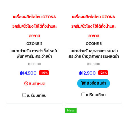
เครื่องผลิตโอโซน OZONA
เครื่องผลิตโอโซน OZONA
5กรัม/ชั่วโมง ใช้ได้ทั้งน้ำและ
3กรัม/ชั่วโมง ใช้ได้ทั้งน้ำและ
อากาศ
อากาศ
OZONE 5
OZONE 3
เหมาะสำหรับ การฆ่าเชื้อโรคใน
เหมาะสำหรับอุตสาหกรรม เช่น
พื้นที่ ฟาร์ม สระว่ายน้ำ
สระว่าย น้ำอุตสาหกรรมผลิตน้ำ
อุตสาหกรรมผลิตน้ำดื่ม
ดื่ม อุตสาหกรรมอาหาร เกษตร
฿18,500
฿16,900
อุตสาหกรรมอาหาร เกษตร
แปรรูป อุตสาหกรรมซักอบรีด
฿14,900
฿12,900
แปรรูป โรงพยาบาล บำบัดน้ำเสีย
ห้องแลป โรงพยาบาล
-19%
-24%
สั่งซื้อสินค้า
สินค้าหมด
เปรียบเทียบ
เปรียบเทียบ
New