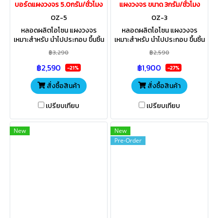
บอร์ดแผงวงจร 5.0กรัม/ชั่วโมง
แผงวงจร ขนาด 3กรัม/ชั่วโมง
OZ-5
OZ-3
หลอดผลิตโอโซน แผงวงจร
หลอดผลิตโอโซน แผงวงจร
เหมาะสำหรับ นำไปประกอบ ขึ้นชิ้น
เหมาะสำหรับ นำไปประกอบ ขึ้นชิ้น
งาน ตามความเหมาะสม กับสภาพ
งาน ตามความเหมาะสม กับสภาพ
฿3,290
฿2,590
สิ่งแวดล้อม ในพื้นที่นั้นๆ ใช้ได้ทั้ง
สิ่งแวดล้อม ในพื้นที่นั้นๆ ใช้ได้ทั้ง
฿2,590
฿1,900
น้ำและอากาศ
น้ำและอากาศ
-21%
-27%
สั่งซื้อสินค้า
สั่งซื้อสินค้า
เปรียบเทียบ
เปรียบเทียบ
New
New
Pre-Order