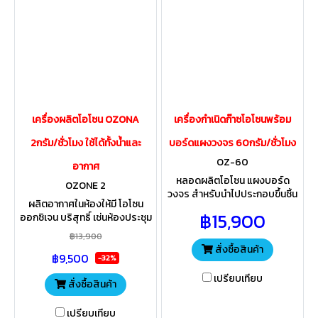
เครื่องผลิตโอโซน OZONA
เครื่องกำเนิดก๊าซโอโซนพร้อม
2กรัม/ชั่วโมง ใช้ได้ทั้งน้ำและ
บอร์ดแผงวงจร 60กรัม/ชั่วโมง
OZ-60
อากาศ
หลอดผลิตโอโซน แผงบอร์ด
OZONE 2
วงจร สำหรับนำไปประกอบขึ้นชิ้น
ผลิตอากาศในห้องให้มี โอโซน
งานตามความเหมาะสม ใช้สำหรับ
฿15,900
ออกซิเจน บริสุทธิ์ เช่นห้องประชุม
สระว่ายน้ำอากาศฆ่าเชื้อโรคในน้ำ
ห้องนอน ห้องพัก อื่นๆ ผลิตน้ำให้มี
ในพื้นที่นั้นๆ
฿13,900
โอโซน ออกซิเจน บริสุทธิ์ ระบบ
สั่งซื้อสินค้า
฿9,500
บำบัดน้ำ
-32%
เปรียบเทียบ
สั่งซื้อสินค้า
เปรียบเทียบ