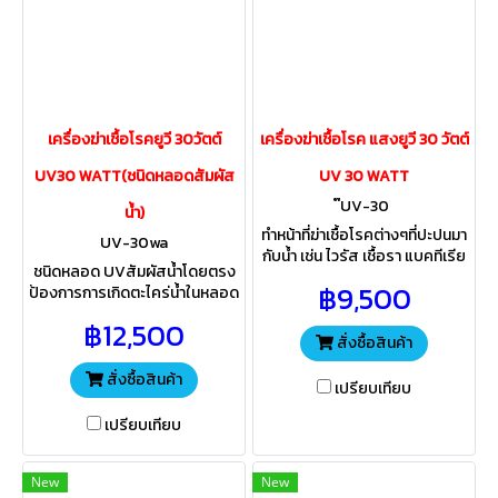
เครื่องฆ่าเชื้อโรคยูวี 30วัตต์
เครื่องฆ่าเชื้อโรค แสงยูวี 30 วัตต์
UV30 WATT(ชนิดหลอดสัมผัส
UV 30 WATT
๊UV-30
น้ำ)
ทำหน้าที่ฆ่าเชื้อโรคต่างๆที่ปะปนมา
UV-30wa
กับน้ำ เช่น ไวรัส เชื้อรา แบคทีเรีย
ชนิดหลอด UVสัมผัสน้ำโดยตรง
ฯลฯ น้ำที่ผ่านแสงยูวี จะสะอาด
฿9,500
ป้องการการเกิดตะไคร่น้ำในหลอด
ปราศจากเชื้อโรค พร้อมดื่มได้
ได้100% ทำหน้าที่ฆ่าเชื้อโรคต่างๆ
ทันที
฿12,500
ที่ปะปนมากับน้ำ เช่น ไวรัส เชื้อรา
สั่งซื้อสินค้า
แบคทีเรีย ฯลฯ
สั่งซื้อสินค้า
เปรียบเทียบ
เปรียบเทียบ
New
New