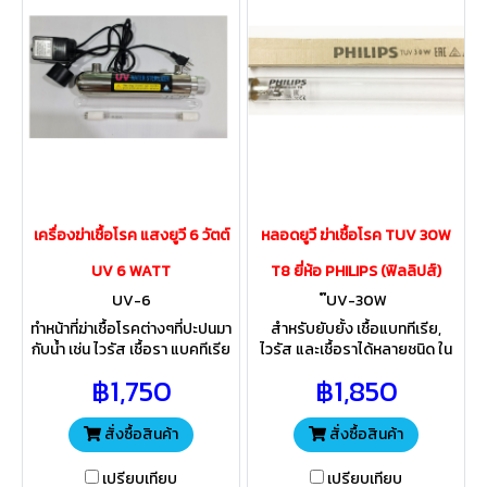
เครื่องฆ่าเชื้อโรค แสงยูวี 6 วัตต์
หลอดยูวี ฆ่าเชื้อโรค TUV 30W
UV 6 WATT
T8 ยี่ห้อ PHILIPS (ฟิลลิปส์)
UV-6
๊UV-30W
ทำหน้าที่ฆ่าเชื้อโรคต่างๆที่ปะปนมา
สำหรับยับยั้ง เชื้อแบททีเรีย,
กับน้ำ เช่น ไวรัส เชื้อรา แบคทีเรีย
ไวรัส และเชื้อราได้หลายชนิด ใน
ฯลฯ น้ำที่ผ่านแสงยูวี สามารถต่อ
ระบบกรองน้ำ การเปลี่ยนหลอด
฿1,750
฿1,850
พวงเครื่องกรองRO UF 5ขั้นตอน
ในระบบกรองน้ำควรมีคำแนะนำ
ได้
จากช่าง ที่มีประสบการ์ณ
สั่งซื้อสินค้า
สั่งซื้อสินค้า
เปรียบเทียบ
เปรียบเทียบ