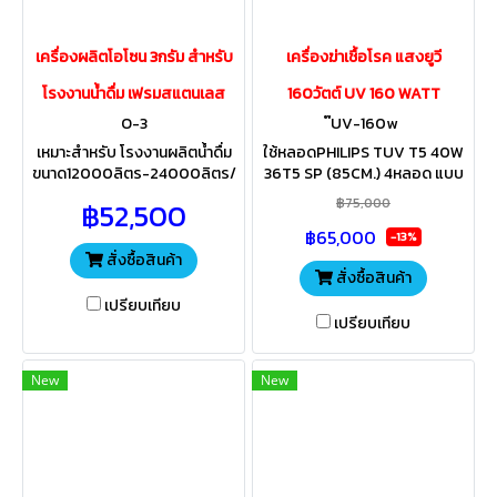
เครื่องผลิตโอโซน 3กรัม สำหรับ
เครื่องฆ่าเชื้อโรค แสงยูวี
โรงงานน้ำดื่ม เฟรมสแตนเลส
160วัตต์ UV 160 WATT
O-3
๊UV-160w
เหมาะสำหรับ โรงงานผลิตน้ำดื่ม
ใช้หลอดPHILIPS TUV T5 40W
ขนาด12000ลิตร-24000ลิตร/
36T5 SP (85CM.) 4หลอด แบบ
วัน คุณสมบัติฆ่าเชื้อแบคทีเรีย
ปลายเดียวสองด้าน ฆ่าเชื้อโรคใน
฿75,000
฿52,500
เพิ่มออกชิเจนในน้ำ จะทำให้น้ำมี
น้ำและอากาศแบบมืออาชีพ มี
฿65,000
รสชาติดีนุ่มนวล ละมุนมากขึ้น
ประสิทธิภาพสูงในการฆ่าเชื้อ
-13%
สั่งซื้อสินค้า
สั่งซื้อสินค้า
เปรียบเทียบ
เปรียบเทียบ
New
New