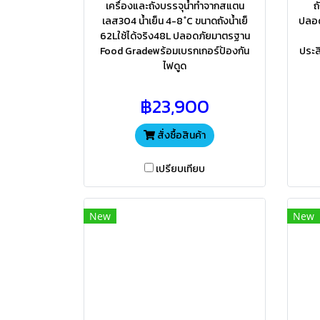
เครื่องและถังบรรจุน้ำทำจากสแตน
ถ
เลส304 น้ำเย็น 4-8 ํC ขนาดถังน้ำเย็
ปลอด
62Lใช้ได้จริง48L ปลอดภัยมาตรฐาน
Food Gradeพร้อมเบรกเกอร์ป้องกัน
ประส
ไฟดูด
฿23,900
สั่งซื้อสินค้า
เปรียบเทียบ
New
New