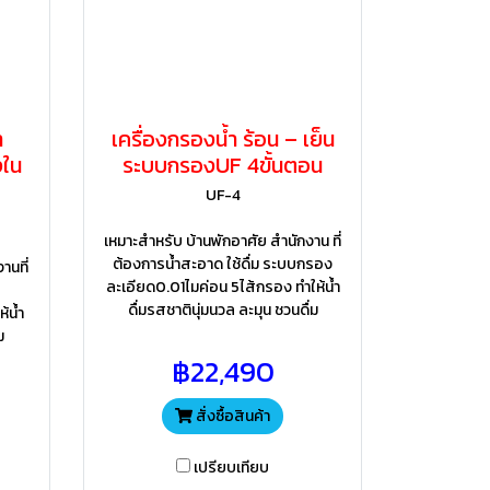
ำ
เครื่องกรองน้ำ ร้อน – เย็น
งใน
ระบบกรองUF 4ขั้นตอน
UF-4
เหมาะสำหรับ บ้านพักอาศัย สำนักงาน ที่
ต้องการน้ำสะอาด ใช้ดื่ม ระบบกรอง
านที่
ละเอียด0.01ไมค่อน 5ไส้กรอง ทำให้น้ำ
บ
ดื่มรสชาตินุ่มนวล ละมุน ชวนดื่ม
้น้ำ
ม
฿22,490
สั่งซื้อสินค้า
เปรียบเทียบ