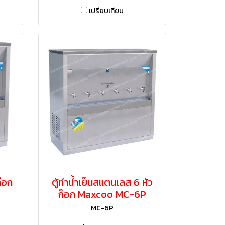
เปรียบเทียบ
ก๊อก
ตู้ทำน้ำเย็นสแตนเลส 6 หัว
ก๊อก Maxcoo MC-6P​
MC-6P