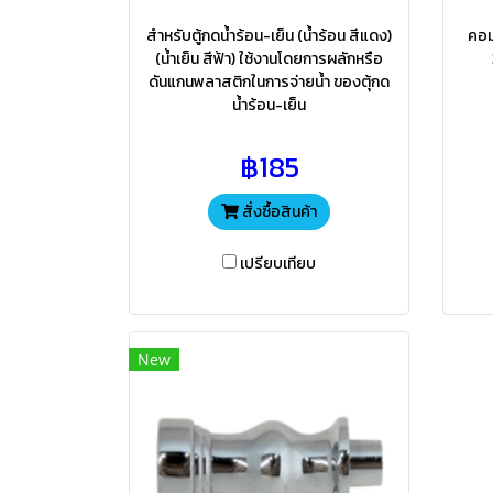
สำหรับตู้กดน้ำร้อน-เย็น (น้ำร้อน สีแดง)
คอม
(น้ำเย็น สีฟ้า) ใช้งานโดยการผลักหรือ
ดันแกนพลาสติกในการจ่ายน้ำ ของตุ้กด
น้ำร้อน-เย็น
฿185
สั่งซื้อสินค้า
เปรียบเทียบ
New