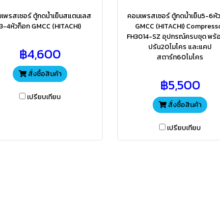
เพรสเซอร์ ตู้กดน้ำเย็นสแตนเลส
คอมเพรสเซอร์ ตู้กดน้ำเย็น5-6หั
3-4หัวก็อก GMCC (HITACHI)
GMCC (HITACHI) Compress
FH3014-SZ อุปกรณ์ครบชุด พร้
ปรัน20ไมโคร และแคป
฿4,600
สตาร์ท60ไมโคร
สั่งซื้อสินค้า
฿5,500
เปรียบเทียบ
สั่งซื้อสินค้า
เปรียบเทียบ