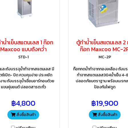
้ทำน้ำเย็นสแตนเลส 1 ก๊อก
ตู้ทำน้ำเย็นสแตนเลส 2 
Maxcoo แบบถังคว่ำ
ก๊อก Maxcoo MC-2P
STD-1
MC-2P
ู้และถังบรรจุน้ำทำจากสแตนเลส มี
ก๊อกกดน้ำทำจากทองเหลือง ถังบรร
ตซ์เปิด- ปิด ควบคุมง่าย ประหยัด
ทำจากสแตนเลส304น้ำเย็น 4-8
งาน ถังบรรจุน้ำเชื่อมอาร์กอนด้วย
ปลอดภัยมตราฐาน พร้อมเบรกเก
แขนหุ่นยนต์ ปลอดสารตะกั่ว
ป้องกันไฟดูด
฿4,800
฿19,900
สั่งซื้อสินค้า
สั่งซื้อสินค้า