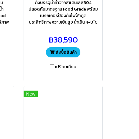
ตน
ถังบรรจุน้ำทำจากสแตนเลส304
้ำ
ปลอดภัยมาตรฐาน Food Grade พร้อม
ood
เบรกเกอร์ป้องกันไฟฟ้าดูด
ธิภาพ
ประสิทธิภาพความเย็นสูง น้ำเย็น 4-8 ํC
฿38,590
สั่งซื้อสินค้า
เปรียบเทียบ
New