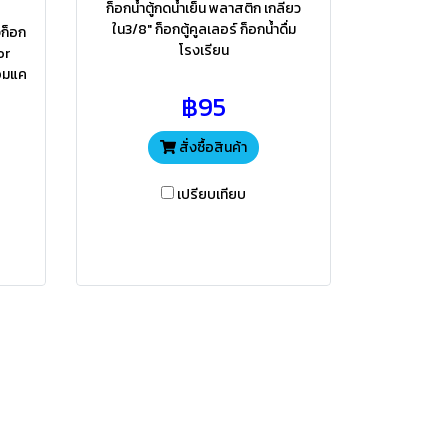
ก็อกน้ำตู้กดน้ำเย็น พลาสติก เกลียว
ใน3/8" ก็อกตู้คูลเลอร์ ก็อกน้ำดื่ม
วก็อก
โรงเรียน
or
อมแค
฿95
สั่งซื้อสินค้า
เปรียบเทียบ