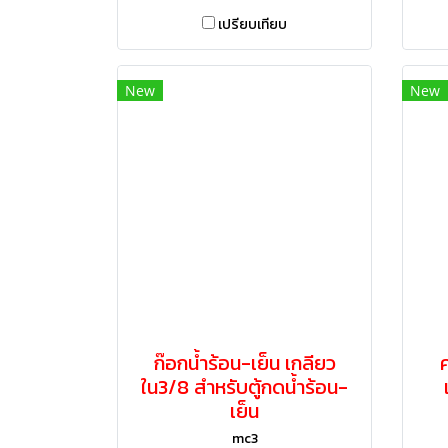
เปรียบเทียบ
New
New
ก๊อกน้ำร้อน-เย็น เกลียว
ใน3/8 สำหรับตู้กดน้ำร้อน-
เย็น
mc3