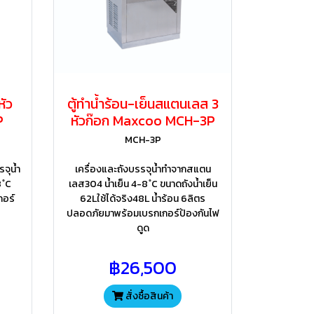
หัว
ตู้ทำน้ำร้อน-เย็นสแตนเลส 3
​
หัวก๊อก Maxcoo MCH-3P​
MCH-3P​
จุน้ำ
เครื่องและถังบรรจุน้ำทำจากสแตน
 ํC
เลส304 น้ำเย็น 4-8 ํC ขนาดถังน้ำเย็น
อร์
62Lใช้ได้จริง48L น้ำร้อน 6ลิตร
ปลอดภัยมาพร้อมเบรกเกอร์ป้องกันไฟ
ดูด
฿26,500
สั่งซื้อสินค้า