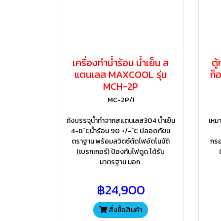
เครื่องทำน้ำร้อน น้ำเย็น ส
ตู
แตนเลส MAXCOOL รุ่น
ก๊
MCH-2P
MC-2P/1
ถังบรรจุน้ำทำจากสแตนเลส304 น้ำเย็น
เหมา
4-8 ํCน้ำร้อน 90 +/- ํC ปลอดภัยม
ตราฐาน พร้อมสวิตซ์ตัดไฟอัตโนมัติ
กรอ
(เบรกเกอร์) ป้องกันไฟดูด ได้รับ
มาตรฐาน มอก.
฿24,900
สั่งซื้อสินค้า