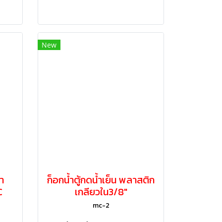
New
ำ
ก็อกน้ำตู้กดน้ำเย็น พลาสติก
C
เกลียวใน3/8"
mc-2