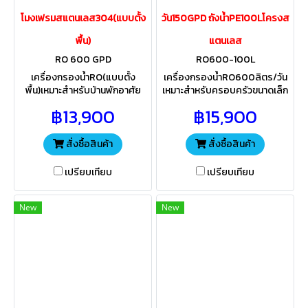
โมงเฟรมสแตนเลส304(แบบตั้ง
วัน150GPD ถังน้ำPE100Lโครงส
พื้น)
แตนเลส
RO 600 GPD
RO600-100L
เครื่องกรองน้ำRO(แบบตั้ง
เครื่องกรองน้ำRO600ลิตร/วัน
พื้น)เหมาะสำหรับบ้านพักอาศัย
เหมาะสำหรับครอบครัวขนาดเล็ก
ร้านอาหาร กาแฟ หน่วยงาน
หน่วยงานราชการ เอกชน ร้าน
฿13,900
฿15,900
ราชการ เอกชนที่ต้องการน้ำ
อาหาร กาแฟ ที่ต้องการน้ำสะอาด
สะอาดใช้ดื่มหุงต้มทำอาหาร
ใช้ดื่ม หุงต้มทำอาหาร
สั่งซื้อสินค้า
สั่งซื้อสินค้า
เปรียบเทียบ
เปรียบเทียบ
New
New