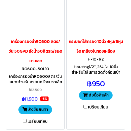
เครื่องกรองน้ำRO600 ลิตร/
กระบอกไส้กรอง 10นิ้ว 4หุน/6หุน
วัน150GPD ถังน้ำ50ลิตรเฟรมส
ใส เกลียวในทองเหลือง
H-10-1/2
แตนเลส
Housing1/2" ,3/4 ใส 10นิ้ว
RO600-50L10
สำหรับใช้ในการติดตั้งก่อนเข้า
เครื่องกรองน้ำRO600ลิตร/วัน
เครื่องกรองน้ำดื่มบ้านพักอาศัย
฿950
เหมาะสำหรับครอบครัวขนาดเล็ก
ป้องกันไม่ให้ตะกอนสิ่งสกปรก ติด
หน่วยงานราชการ เอกชน ร้าน
ตั้งภายในอาคาร ไม่ให้โดน
฿12,500
อาหาร กาแฟ ที่ต้องการน้ำสะอาด
แสงแดด
สั่งซื้อสินค้า
฿11,900
ใช้ดื่ม หุงต้มทำอาหาร
-5%
เปรียบเทียบ
สั่งซื้อสินค้า
เปรียบเทียบ