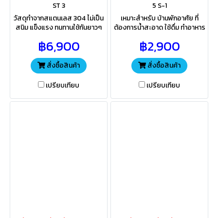
ST 3
5 S-1
วัสดุทำจากสแตนเลส 304 ไม่เป็น
เหมาะสำหรับ บ้านพักอาศัย ที่
สนิม แข็งแรง ทนทานใช้กันยาวๆ
ต้องการน้ำสะอาด ใช้ดื่ม ทำอาหาร
เหมาะสำหรับใช้ในบ้านพักอาศัยที่
ระบบกรองละเอียด0.3ไมค่อน
฿6,900
฿2,900
ต้องการน้ำสะอาดใช้ดื่มทำอาหาร
5ไส้กรอง ติดตั้งง่าย สะดวกการ
ใช้งาน
สั่งซื้อสินค้า
สั่งซื้อสินค้า
เปรียบเทียบ
เปรียบเทียบ