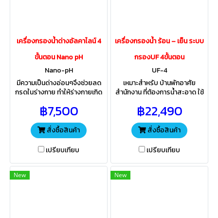
เครื่องกรองน้ำด่างอัลคาไลน์ 4
เครื่องกรองน้ำ ร้อน – เย็น ระบบ
ขั้นตอน Nano pH
กรองUF 4ขั้นตอน
Nano-pH
UF-4
มีความเป็นด่างอ่อนๆจึงช่วยลด
เหมาะสำหรับ บ้านพักอาศัย
กรดในร่างกาย ทำให้ร่างกายเกิด
สำนักงาน ที่ต้องการน้ำสะอาด ใช้
ความสมดุล สุขภาพแข็งเเรงมี
ดื่ม ระบบกรองละเอียด0.01ไม
฿7,500
฿22,490
ความละเอียดในการกรองสูงถึง
ค่อน 5ไส้กรอง ทำให้น้ำดื่มรสชาติ
0.01 ไมครอน กรองเชื้อโรค ไวรัส
นุ่มนวล ละมุน ชวนดื่ม
แบคทีเรีย
สั่งซื้อสินค้า
สั่งซื้อสินค้า
เปรียบเทียบ
เปรียบเทียบ
New
New