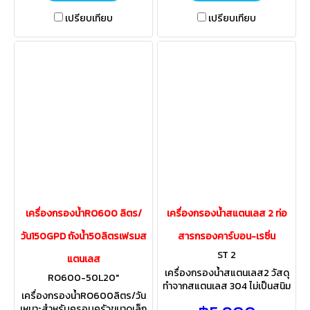
เปรียบเทียบ
เปรียบเทียบ
เครื่องกรองน้ำRO600 ลิตร/
เครื่องกรองน้ำสแตนเลส 2 ท่อ
วัน150GPD ถังน้ำ50ลิตรเฟรมส
สารกรองคาร์บอน-เรซิ่น
ST 2
แตนเลส
เครื่องกรองน้ำสแตนเลส2 วัสดุ
RO600-50L20"
ทำจากสแตนเลส 304 ไม่เป็นสนิม
เครื่องกรองน้ำRO600ลิตร/วัน
แข็งแรง ทนทานใช้กันยาวๆเหมาะ
เหมาะสำหรับครอบครัวขนาดเล็ก