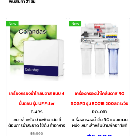
พบสินค้า 21 ชิ้น
New
New
เครื่องกรองน้ำโคลันดาส แบบ 4
เครื่องกรองน้ำโคลันดาส RO
ขั้นตอน รุ่น UF Filter
50GPD รุ่น RO01B 200ลิตร/วัน
F-4RS
RO-01B
เหมาะสำหรับ บ้านพักอาศัย ที่
เครื่องกรองน้ำดื่ม RO แบบแขวน
ต้องการน้ำสะอาด ใช้ดื่ม ทำอาหาร
ผนัง เหมาะสำหรับบ้านพักอาศัยที่
ระบบกรองละเอียด0.01ไมค่อน
ต้องการน้ำสะอาด ใช้ดื่ม ทำอาหาร
฿3,900