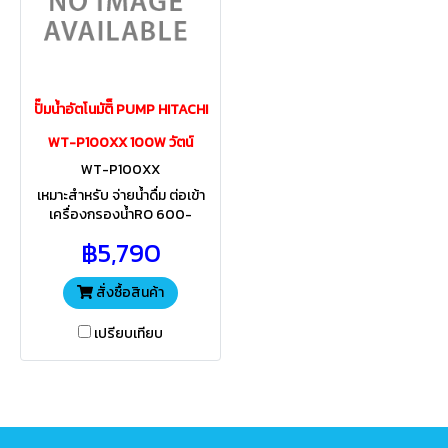
ปั๊มน้ำอัตโนมัติ็ PUMP HITACHI
WT-P100XX 100W วัตน์
WT-P100XX
เหมาะสำหรับ จ่ายน้ำดื่ม ต่อเข้า
เครื่องกรองน้ำRO 600-
3000ลิจร/วัน บ้านพักอาศัย งาน
฿5,790
เกษตร ระบบอัตโนมัติ ทำงานตาม
จังหวะเปิด-ปิดก๊อกน้ำ
สั่งซื้อสินค้า
เปรียบเทียบ